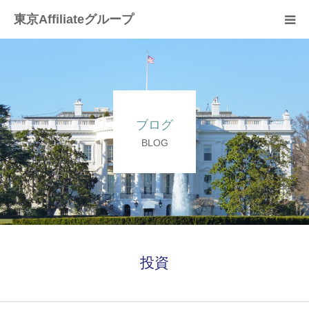
東京Affiliateグループ
HOME
お問合せページ
ブログ
よくある質問（Ｑ＆Ａ）
BLOG
投資