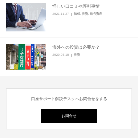
怪しい口コミや評判事情
2021.11.27
情報
,
投資
,
暗号資産
海外への投資は必要か？
2020.05.18
投資
口座サポート解説デスクへお問合せをする
お問合せ