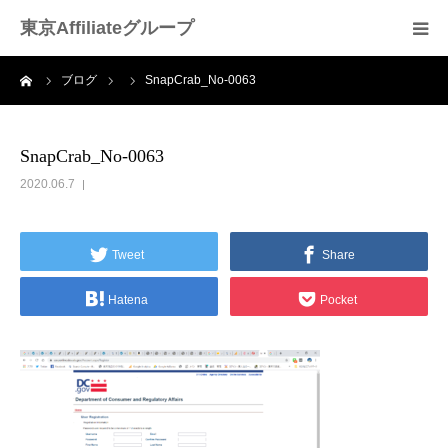
東京Affiliateグループ
ーム
ブログ
SnapCrab_No-0063
HOME
お問合せページ
SnapCrab_No-0063
2020.06.7
よくある質問（Ｑ＆Ａ）
Tweet
Share
Hatena
Pocket