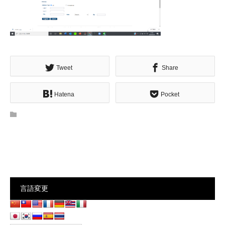
Tweet
Share
Hatena
Pocket
言語変更