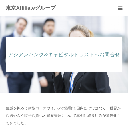
東京Affiliateグループ
HOME
お問合せページ
アジアンバンク&キャピタルトラストへお問合せ
よくある質問（Ｑ＆Ａ）
猛威を振るう新型コロナウイルスの影響で国内だけではなく、世界が
通過や金や暗号通貨へと資産管理について真剣に取り組みが加速化し
てきました。